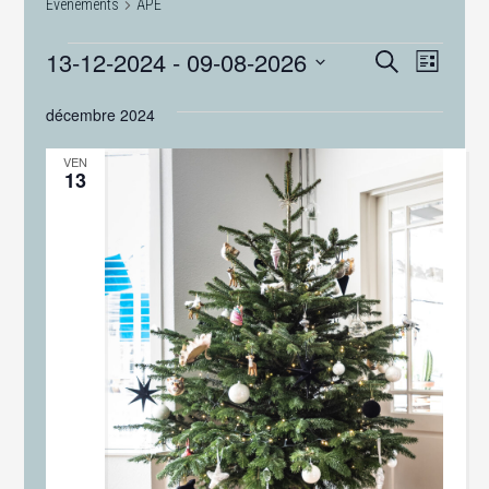
Évènements
APE
ÉVÈNEMENTS
RECHER
Navig
13-12-2024
 - 
09-08-2026
RECHERCHE
LISTE
de
ET
Sélectionnez
vues
décembre 2024
NAVIGA
une
Évèn
date.
DE
VEN
13
VUES
ÉVÈNE