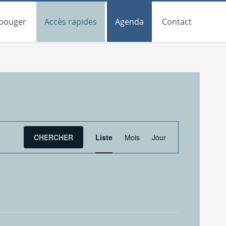
 bouger
Accès rapides
Agenda
Contact
Navigation
CHERCHER
Liste
Mois
Jour
de
vues
Évènement