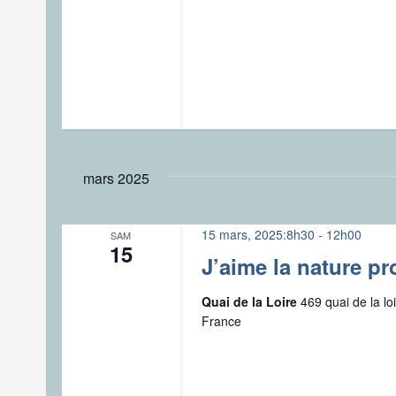
mars 2025
15 mars, 2025:8h30
-
12h00
SAM
15
J’aime la nature pr
Quai de la Loire
469 quai de la l
France