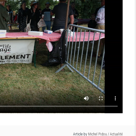
Article by
Michel Pidou
/
Actualité