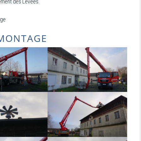
lément des Levées.
age
ÉMONTAGE