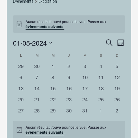
Évènements
Exposition
ÉVÈNEMENTS
Aucun résultat trouvé pour cette vue. Passer aux
Notice
évènements suivants
.
RECHER
Navig
01-05-2024
RECHERCHE
MOIS
de
ET
Sélectionnez
CALENDRIER
L
LUNDI
M
MARDI
M
MERCREDI
J
JEUDI
V
VENDREDI
S
SAMEDI
D
DIMANCHE
vues
NAVIGA
une
DE
Évèn
0
0
0
0
0
0
0
29
30
1
2
3
4
5
date.
DE
évènements
évènements
évènements
évènements
évènements
évènements
évènemen
ÉVÈNEMENTS
0
0
0
0
0
0
0
6
7
8
9
10
11
12
VUES
évènements
évènements
évènements
évènements
évènements
évènements
évènemen
0
0
0
0
0
0
0
13
14
15
16
17
18
ÉVÈNE
19
évènements
évènements
évènements
évènements
évènements
évènements
évènemen
0
0
0
0
0
0
0
20
21
22
23
24
25
26
évènements
évènements
évènements
évènements
évènements
évènements
évènemen
0
0
0
0
0
0
0
27
28
29
30
31
1
2
évènements
évènements
évènements
évènements
évènements
évènements
évènemen
Aucun résultat trouvé pour cette vue. Passer aux
Notice
évènements suivants
.